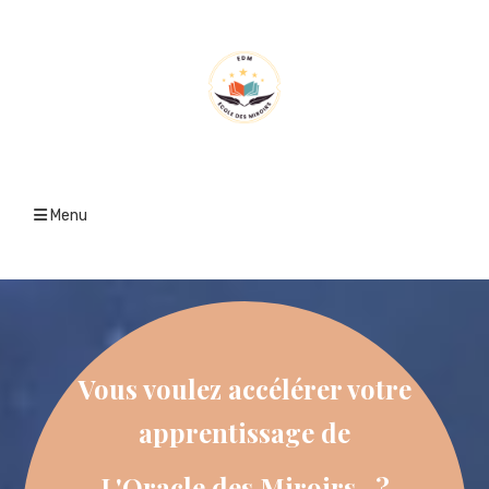
Menu
Vous voulez accélérer votre
apprentissage
de
L'Oracle des Miroirs ?