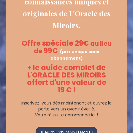
connaissances uniques et
originales de
L'Oracle des
Miroirs.
Offre spéciale 29€
au lieu
99€
de
(prix unique sans
abonnement)
+ le guide complet de
L'ORACLE DES MIROIRS
offert d'une valeur de
19 € !
Inscrivez-vous dès maintenant et ouvrez la
porte vers un avenir éveillé.
Votre réussite commence ici !
JE M'INSCRIS MAINTENANT !