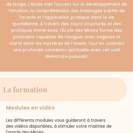
de tirage. L’école met l’accent sur le développement de
l’intuition, la compréhension des messages subtils de
l’oracle et l’application pratique dans la vie
quotidienne. À travers des cours structurés et des
pratiques immersives, l’École des Miroirs forme des
praticiens capables de naviguer avec sagesse et
clarté dans les mystères de l’avenir, tout en cultivant
une profonde connexion spirituelle avec cet outil
divinatoire puissant.
La formation
Modules en vidéo
Les différents modules vous guideront à travers
des vidéos disponibles, à stimuler votre maitrise de
l'oracle des Miroirs.