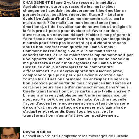
CHANGEMENT Étape 2 votre ressenti immédiat :
Agréablement surprise, rassurée les mots-clés :
changement soudain, bouleversement les émotions :
persévérante, positive, réservée. Étape 3 – Lecture
évolutive Aujourd’hui : Que me demande cette carte
maintenant ? De maîtriser mon inconstance (mes
émotions), et de travailler sur de nouvelles stratégies à
la fois pro et perso pour évoluer et favoriser des
ouvertures, un nouveau départ. M’aider à me préparer à
faire face à des changements brusques (sur lesquels je
n’aurais peut être pas le contrôle) qui viendront sans
doute bouleverser mon quotidien. Dans 3 mois :
Comment cette énergie va-t-elle se manifester
concrètement ? Elle se manifestera rapidement soit par
une opportunité, un choix à faire ou quelque chose qui
me poussera à revoir mon organisation. Dans 6 mois :
Qu’est-ce que je devrai ajuster ou comprendre
différemment ? Je devrais apprendre à lâcher-prise,
comprendre que je ne peux pas avoir le contrôle sur
toutes les situations ni même les anticiper. Ce sera un
bon exercice pour sortir de mes croyances limitantes et
certaines peurs liées à d’anciens schémas. Dans 9 mois :
Quelle transformation cette carte aura-t-elle ancrée ?
Elle aura ancrée symboliquement une renaissance, un
nouveau « moi », une sorte de maturité. Une nouvelle
façon d’accepter le mouvement en sortant de sa zone
de confort, revoir sa façon de penser et d’agir afin de
s’adapter et rebondir. Dans tous les cas, cette
transformation m’aura fait évoluer positivement.
Reynald Gilles
Conseil ou Verdict ? Comprendre les messages de L’Oracle