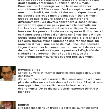
doute bouleverser mon quotidien. Dans 3 mois :
Comment cette énergie va-t-elle se manifester
concrètement ? Elle se manifestera rapidement soit par
une opportunité, un choix à faire ou quelque chose qui
me poussera à revoir mon organisation. Dans 6 mois :
Qu’est-ce que je devrai ajuster ou comprendre
différemment ? Je devrais apprendre à lâcher-prise,
comprendre que je ne peux pas avoir le contrôle sur
toutes les situations ni même les anticiper. Ce sera un
bon exercice pour sortir de mes croyances limitantes et
certaines peurs liées à d’anciens schémas. Dans 9 mois :
Quelle transformation cette carte aura-t-elle ancrée ?
Elle aura ancrée symboliquement une renaissance, un
nouveau « moi », une sorte de maturité. Une nouvelle
façon d’accepter le mouvement en sortant de sa zone
de confort, revoir sa façon de penser et d’agir afin de
s’adapter et rebondir. Dans tous les cas, cette
transformation m’aura fait évoluer positivement.
Reynald Gilles
Conseil ou Verdict ? Comprendre les messages de L’Oracle
des Miroirs
J'ai adoré faire cet exercice. Ceci nous amène à encore
plus de réflexion vis à vis des cartes tirées. Et ainsi, avoir
une approche plus explicite sur la finalité des
événements. Je te dis au prochain exercice Dimitri. A
bientôt !
Dimitri
Lire l’absence dans un tirage : la carte qui aurait dû sortir